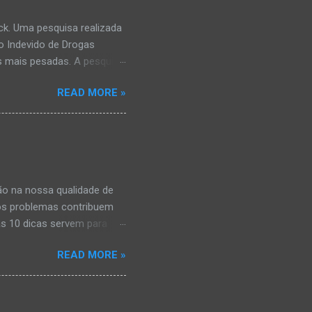
k. Uma pesquisa realizada
o Indevido de Drogas
s mais pesadas. A pesquisa
mbém costumavam consumir
READ MORE »
á tinham comprometimento
e às vezes algum problema
ncipalmente o álcool, que é
as ilícitas. Se você quer
ratuito especializado em
iares. O telefone é 0800-
ção na nossa qualidade de
itos problemas contribuem
as 10 dicas servem para
a qualidade de vida. 1.
READ MORE »
 no fim de semana – é o
idades estimulantes devem
. 3. Não cochilar fora de
ode prejudicar o sono à