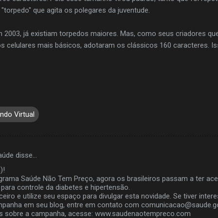
"torpedo" que agita os polegares da juventude.
m 2003, já existiam torpedos maiores. Mas, como seus criadores q
celulares mais básicos, adotaram os clássicos 160 caracteres. Iss
ndo Virtual
Saúde disse…
)!
grama Saúde Não Tem Preço, agora os brasileiros passam a ter ace
ara controle da diabetes e hipertensão.
eiro e utilize seu espaço para divulgar esta novidade. Se tiver inte
ampanha em seu blog, entre em contato com comunicacao@saude.go
is sobre a campanha, acesse: www.saudenaotempreco.com