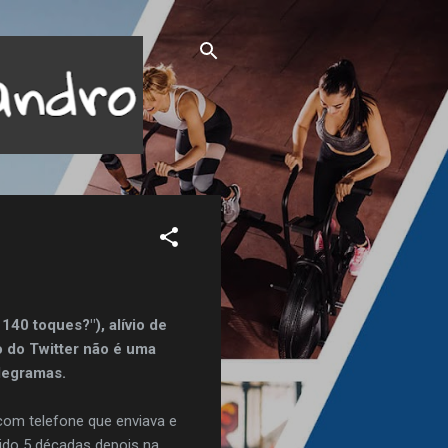
40 toques?"), alívio de
ço do Twitter não é uma
legramas.
om telefone que enviava e
tido 5 décadas depois na