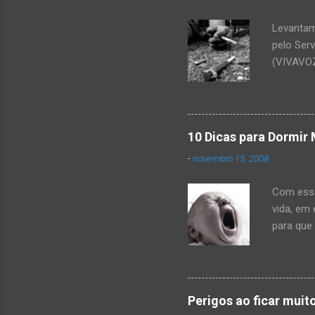
Levantam
pelo Ser
(VIVAVOZ
mostra q
cocaína 
ou dific
relaciona
10 Dicas para Dormir 
utilizado
-
novembro 15, 2008
saber ma
prestar i
Com essa 
510-0015 
vida, em
para que
você evit
Mantenha
melhor ca
ser ence
Perigos ao ficar mui
hora Coc