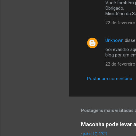
Você também po
t
Obrigado,
Ministério da 
á
22 de fevereiro
r
i
o
Unknown
disse
s
ooi evandro aq
blog por um em
22 de fevereiro
Postar um comentário
Postagens mais visitadas 
Maconha pode levar a
-
julho 17, 2010