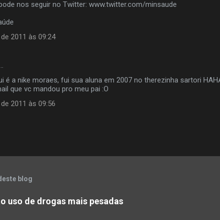
de nos seguir no Twitter: www.twitter.com/minsaude
Saúde
 de 2011 às 09:24
…
ui é a nike moraes, fui sua aluna em 2007 no therezinha sartori HAH
ail que vc mandou pro meu pai :O
 de 2011 às 09:56
deste blog
o uso de drogas mais pesadas