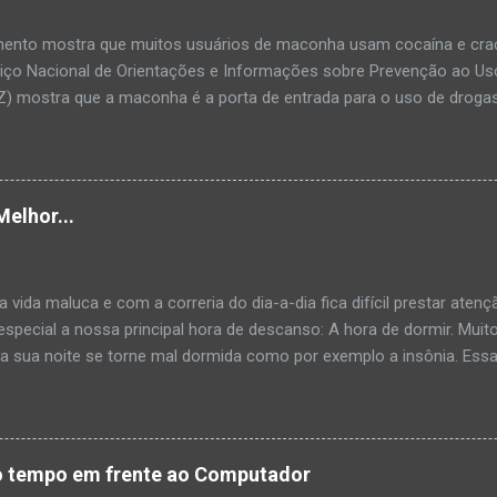
ento mostra que muitos usuários de maconha usam cocaína e crac
viço Nacional de Orientações e Informações sobre Prevenção ao Us
) mostra que a maconha é a porta de entrada para o uso de droga
ue 50% das pessoas que se declararam usuárias de maconha ta
e crack. Dos cerca de 1000 entrevistados muitos já notavam que j
uldade para executar algumas tarefas, algum problema de memória 
do à sexualidade. Além disso, a pesquisa mostra que o tabaco, e pri
Melhor...
 de maneira bastante permissiva no Brasil, levam ao consumo de drog
is sobre os efeitos das drogas o Vivavoz é um serviço telefônico g
nformações sobre drogas, além de oferecer apoio a usuários e famil
vida maluca e com a correria do dia-a-dia fica difícil prestar aten
e o atendi...
 especial a nossa principal hora de descanso: A hora de dormir. Mu
 a sua noite se torne mal dormida como por exemplo a insônia. Ess
ar ficar sem dormir, e melhorar não só o seu sono, mas também a su
 uma rotina Ir para a cama e acordar no mesmo horário – inclusive
minho para aprender a dormir na hora certa. 2. Relaxe à noite Ativ
rradas uma hora antes de dormir. Comer na cama também tira o sono
to tempo em frente ao Computador
hilar depois do almoço é reparador, mas se passar de 40 minutos p