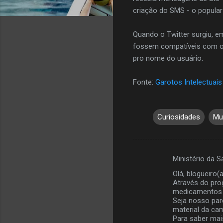
criação do SMS - o popular 
Quando o Twitter surgiu, e
fossem compatíveis com os 
pro nome do usuário.
Fonte:
Garotos Intelectuais
Curiosidades
Mu
Ministério da 
C
Olá, blogueiro(a
o
Através do pro
m
medicamentos p
Seja nosso parc
e
material da c
Para saber ma
n