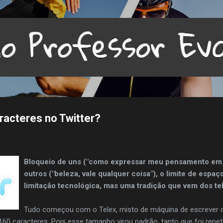
Pular para o conteúdo principal
racteres no Twitter?
Bloqueio de uns ("como expressar meu pensamento em 1
outros ("beleza, vale qualquer coisa"), o limite de espa
limitação tecnológica, mas uma tradição que vem dos te
Tudo começou com o Telex, misto de máquina de escrever c
60 caracteres. Pois esse tamanho virou padrão, tanto que foi repe