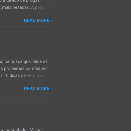
o Indevido de Drogas
s mais pesadas. A pesquisa
mbém costumavam consumir
READ MORE »
á tinham comprometimento
e às vezes algum problema
ncipalmente o álcool, que é
as ilícitas. Se você quer
ratuito especializado em
iares. O telefone é 0800-
ção na nossa qualidade de
itos problemas contribuem
as 10 dicas servem para
a qualidade de vida. 1.
READ MORE »
 no fim de semana – é o
idades estimulantes devem
. 3. Não cochilar fora de
ode prejudicar o sono à
fechados. O hormônio que
uir adormecer em 15
ao computador. Muitas