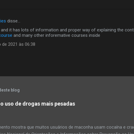
ies
disse…
e and it has lots of information and proper way of explaining the co
 course
and many other inforemative courses inside
 de 2021 às 06:38
deste blog
o uso de drogas mais pesadas
ento mostra que muitos usuários de maconha usam cocaína e crac