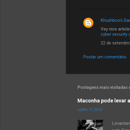
Khushboo's Dar
C
Vey nice articl
o
cyber security
m
22 de setembro
e
n
Postar um comentário
t
á
r
Postagens mais visitadas 
i
o
Maconha pode levar a
s
-
julho 17, 2010
Levantam