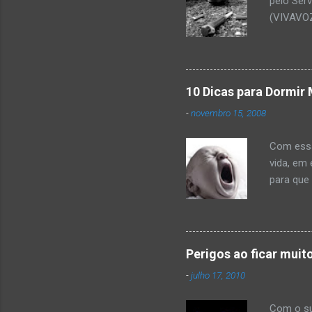
pelo Ser
(VIVAVOZ
mostra q
cocaína 
ou dific
relaciona
10 Dicas para Dormir 
utilizado
-
novembro 15, 2008
saber ma
prestar i
Com essa 
510-0015 
vida, em
para que
você evit
Mantenha
melhor ca
ser ence
Perigos ao ficar mui
hora Coc
-
julho 17, 2010
noite. 4.
induz ao
Com o su