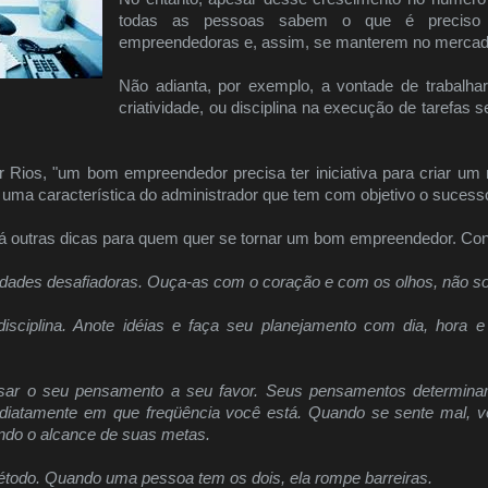
todas as pessoas sabem o que é preciso 
empreendedoras e, assim, se manterem no merca
Não adianta, por exemplo, a vontade de trabalh
criatividade, ou disciplina na execução de tarefa
 Rios, "um bom empreendedor precisa ter iniciativa para criar um 
ma característica do administrador que tem com objetivo o sucess
á outras dicas para quem quer se tornar um bom empreendedor. Conf
lidades desafiadoras. Ouça-as com o coração e com os olhos, não 
isciplina. Anote idéias e faça seu planejamento com dia, hora 
a usar o seu pensamento a seu favor. Seus pensamentos determin
diatamente em que freqüência você está. Quando se sente mal, v
cando o alcance de suas metas.
étodo. Quando uma pessoa tem os dois, ela rompe barreiras.