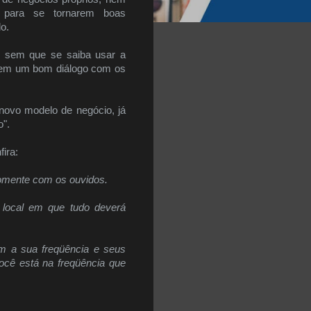
para se tornarem boas
do.
ar sem que se saiba usar a
s sem um bom diálogo com os
novo modelo de negócio, já
o".
ira:
somente com os ouvidos.
e local em que tudo deverá
am a sua freqüência e seus
ocê está na freqüência que