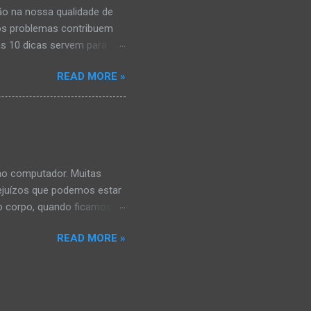
ção na nossa qualidade de
itos problemas contribuem
as 10 dicas servem para
a qualidade de vida. 1.
READ MORE »
 no fim de semana – é o
idades estimulantes devem
. 3. Não cochilar fora de
ode prejudicar o sono à
fechados. O hormônio que
uir adormecer em 15
ao computador. Muitas
ejuízos que podemos estar
 corpo, quando ficamos
adas cai até 30% durante o
READ MORE »
 possibilidade de qualquer
Cansaço visual - Para ler
 Como as imagens e cores
dar conta dos estímulos.
ural que fazemos sem