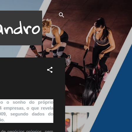
do o sonho do próprio
4 empresas, o que revela
009, segundo dados do
io.
 de negócios próprios, nem