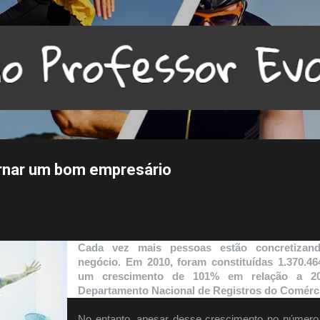
Pular para o conteúdo principal
ornar um bom empresário
Cada vez mais pessoas estão concretizan
negócio.
Em 2010, foram constituídas 1.370.46
um crescimento de 101% em relação a 2
Departamento Nacional de Registros do Comérc
No entanto, apesar desse crescimento no número