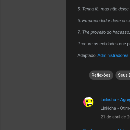
5. Tenha fé, mas não deixe 
6. Empreendedor deve encont
7. Tire proveito do fracas
Procure as entidades que 
Adaptado:
Administradores
Reflexões
Seus D
Linkicha - Agre
C
Linkicha - Ótim
o
21 de abril de 
m
e