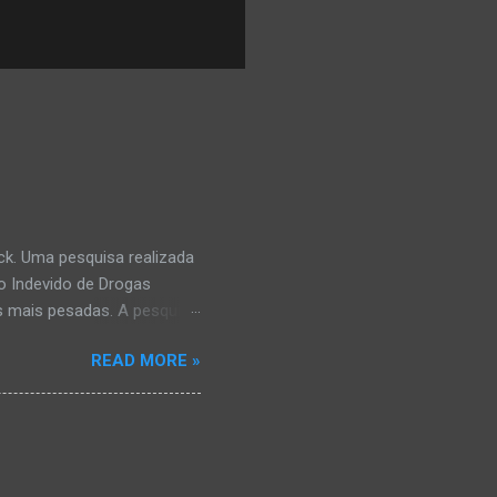
k. Uma pesquisa realizada
o Indevido de Drogas
s mais pesadas. A pesquisa
mbém costumavam consumir
READ MORE »
á tinham comprometimento
e às vezes algum problema
ncipalmente o álcool, que é
as ilícitas. Se você quer
ratuito especializado em
iares. O telefone é 0800-