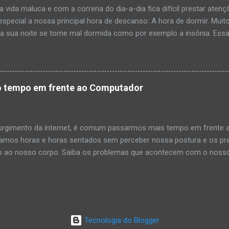
vida maluca e com a correria do dia-a-dia fica difícil prestar aten
e o atendi...
 especial a nossa principal hora de descanso: A hora de dormir. Mu
 a sua noite se torne mal dormida como por exemplo a insônia. Ess
ar ficar sem dormir, e melhorar não só o seu sono, mas também a su
 uma rotina Ir para a cama e acordar no mesmo horário – inclusive
minho para aprender a dormir na hora certa. 2. Relaxe à noite Ativ
rradas uma hora antes de dormir. Comer na cama também tira o sono
to tempo em frente ao Computador
hilar depois do almoço é reparador, mas se passar de 40 minutos p
 Evite exposição à luz Se acordar no meio da noite, fique de olhos 
 sono só é produzido no escuro. 5. Tenha paciência Se não conseg
rgimento da internet, é comum passarmos mais tempo em frente 
é melh...
camos horas e horas sentados sem perceber nossa postura e os pr
 ao nosso corpo. Saiba os problemas que acontecem com o nosso
mpo na frente do computador. Olhos ressecados - O número de pisc
em frente ao computador. Assim, diminui a lubrificação e aumenta a
 de poeira causar grande incômodo e a visão pode ficar embaçada. . 
mações na tela, a gente, sem se dar conta, faz um grande esforço.
ito rapidamente, nossa visão tem que trabalhar muito para poder 
Tecnologia do Blogger
tensionado - Aproximar o rosto perto da tela é um movimento nat