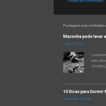
Postar um comentário
n
t
á
r
Postagens mais visitadas 
i
Maconha pode levar a
o
-
julho 17, 2010
s
Levantam
pelo Ser
(VIVAVOZ
mostra q
cocaína 
ou dific
relaciona
10 Dicas para Dormir 
utilizado
-
novembro 15, 2008
saber ma
prestar i