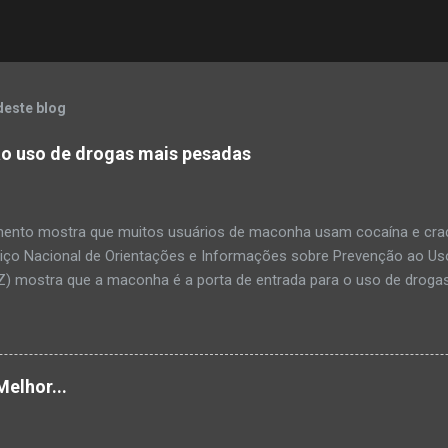
deste blog
o uso de drogas mais pesadas
ento mostra que muitos usuários de maconha usam cocaína e crac
viço Nacional de Orientações e Informações sobre Prevenção ao Us
) mostra que a maconha é a porta de entrada para o uso de droga
ue 50% das pessoas que se declararam usuárias de maconha ta
e crack. Dos cerca de 1000 entrevistados muitos já notavam que j
uldade para executar algumas tarefas, algum problema de memória 
do à sexualidade. Além disso, a pesquisa mostra que o tabaco, e pri
Melhor...
 de maneira bastante permissiva no Brasil, levam ao consumo de drog
is sobre os efeitos das drogas o Vivavoz é um serviço telefônico g
nformações sobre drogas, além de oferecer apoio a usuários e famil