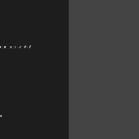
sque seu sonho!
br