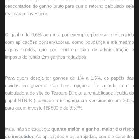
descontados do ganho bruto para que o retorno calculado seja
real para o investidor.
O ganho de 0,6% ao mês, por exemplo, pode ser conseguido
com aplicações conservadoras, como poupança e até mesmo
alguns fundos, que por incidirem taxa de administração e
imposto de renda têm ganhos reduzidos.
Para quem deseja ter ganhos de 1% a 1,5%, os papéis das
dívidas do governo são boas opções. De acordo com a
calculadora do site do Tesouro Direto, a rentabilidade líquida do
papel NTN-B (indexado a inflação),com vencimento em 2015,
para quem investe R$ 500 é de 9,57%.
Mas, não se esqueça:
quanto maior o ganho, maior é o risco
do investidor.
As aplicações mais arrojadas, como é caso dos