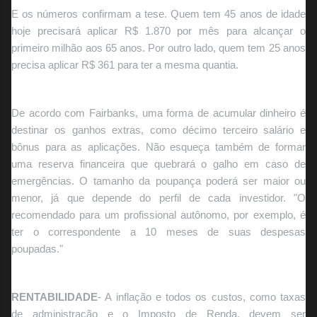
E os números confirmam a tese. Quem tem 45 anos de idade
hoje precisará aplicar R$ 1.870 por mês para alcançar o
primeiro milhão aos 65 anos. Por outro lado, quem tem 25 anos
precisa aplicar R$ 361 para ter a mesma quantia.
De acordo com Fairbanks, uma forma de acumular dinheiro é
destinar os ganhos extras, como décimo terceiro salário e
bônus para as aplicações. Não esqueça também de formar
uma reserva financeira que quebrará o galho em caso de
emergências. O tamanho da poupança poderá ser maior ou
menor, já que depende do perfil de cada investidor. "O
recomendado para um profissional autônomo, por exemplo, é
ter o correspondente a 10 meses de suas despesas
poupadas."
RENTABILIDADE
- A inflação e todos os custos, como taxas
de administração e o Imposto de Renda, devem ser