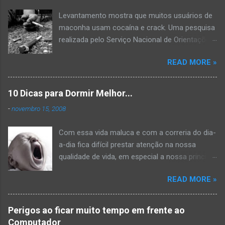
Levantamento mostra que muitos usuários de
maconha usam cocaína e crack. Uma pesquisa
realizada pelo Serviço Nacional de Orientações
e Informações sobre Prevenção ao Uso
READ MORE »
Indevido de Drogas (VIVAVOZ) mostra que a
maconha é a porta de entrada para o uso de
drogas mais pesadas. A pesquisa mostra que
10 Dicas para Dormir Melhor...
50% das pessoas que se declararam usuárias
-
novembro 15, 2008
de maconha também costumavam consumir
cocaína e crack. Dos cerca de 1000
Com essa vida maluca e com a correria do dia-
entrevistados muitos já notavam que já tinham
a-dia fica difícil prestar atenção na nossa
comprometimento ou dificuldade para executar
qualidade de vida, em especial a nossa principal
algumas tarefas, algum problema de memória
hora de descanso: A hora de dormir. Muitos
e às vezes algum problema relacionado à
READ MORE »
problemas contribuem para que a sua noite se
sexualidade. Além disso, a pesquisa mostra
torne mal dormida como por exemplo a
que o tabaco, e principalmente o álcool, que é
insônia. Essas 10 dicas servem para você
utilizado de maneira bastante permissiva no
Perigos ao ficar muito tempo em frente ao
evitar ficar sem dormir, e melhorar não só o
Brasil, levam ao consumo de drogas ilícitas. Se
Computador