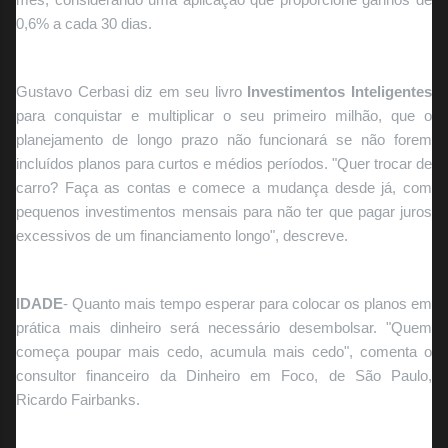
0,6% a cada 30 dias.
Gustavo Cerbasi diz em seu livro
Investimentos Inteligentes
para conquistar e multiplicar o seu primeiro milhão, que o
planejamento de longo prazo não funcionará se não forem
incluídos planos para curtos e médios períodos. "Quer trocar de
carro? Faça as contas e comece a mudança desde já, com
pequenos investimentos mensais para não ter que pagar
juros
excessivos de um financiamento longo", descreve.
IDADE
- Quanto mais tempo esperar para colocar os planos em
prática mais dinheiro será necessário desembolsar. "Quem
começa poupar mais cedo, acumula mais cedo", comenta o
consultor financeiro da Dinheiro em Foco, de São Paulo,
Ricardo Fairbanks.