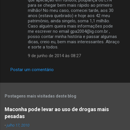
s
para se chegar bem mais rápido ao primeiro
milhão! No meu caso, comecei tarde, aos 30
anos (estava quebrado) e hoje aos 42 meu
patrimônio, ainda singelo, soma 1,1 milhão.
Caso alguém queira mais informações pode
me escrever no email gpa2004@ig.com.br ,
posso contar minha história e passar algumas
dicas, creio eu, bem mais interessantes. Abraço
e sorte a todos.
9 de junho de 2014 às 08:27
Postar um comentário
Postagens mais visitadas deste blog
Maconha pode levar ao uso de drogas mais
pesadas
-
julho 17, 2010