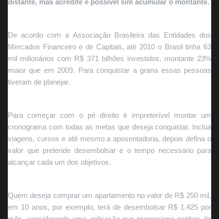
distante, mas acredite é possível sim acumular o montante.
De acordo com a Associação Brasileira das Entidades dos
Mercados Financeiro e de Capitais, até 2010 o Brasil tinha 63
mil milionários com R$ 371 bilhões investidos, montante 23%
maior que em 2009. Para conquistar a grana essas pessoas
tiveram de planejar.
Para começar com o pé direito é impreterível montar um
cronograma com todas as metas que deseja conquistar. Inclua
viagens, cursos e até mesmo a aposentadoria, depois defina o
valor que pretende desembolsar e o tempo necessário para
alcançar cada um dos objetivos.
Quem deseja comprar um apartamento no valor de R$ 250 mil,
em 10 anos, por exemplo, terá de desembolsar R$ 1.425 por
mês, considerando uma aplicação que proporcione ganhos de