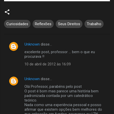
Curiosidades
Reflexões
Seus Direitos
Trabalho
Unknown
disse…
C
excelente post, professor ... bem o que eu
o
procurava !!
m
10 de abril de 2012 às 16:09
e
n
Unknown
disse…
t
Olá Professor, parabéns pelo post
á
O post é bom mas parece uma história bem
padronizada contada por um catedrático
r
teórico.
i
Nada como uma experiência pessoal e posso
afirmar que existem opções bem melhores do
o
que aplicação em fundos, poupança ou LTN