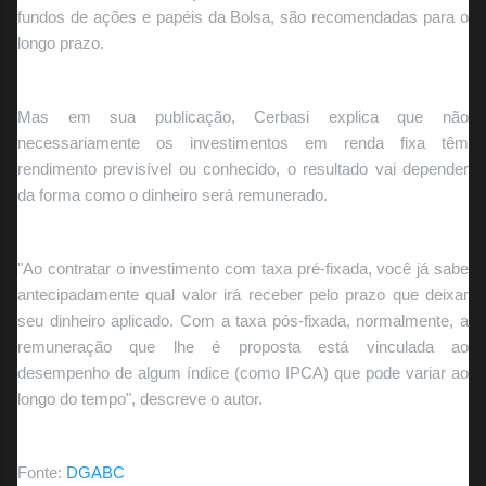
fundos de ações e papéis da Bolsa, são recomendadas para o
longo prazo.
Mas em sua publicação, Cerbasi explica que não
necessariamente os investimentos em renda fixa têm
rendimento previsível ou conhecido, o resultado vai depender
da forma como o dinheiro será remunerado.
"Ao contratar o investimento com taxa pré-fixada, você já sabe
antecipadamente qual valor irá receber pelo prazo que deixar
seu dinheiro aplicado. Com a taxa pós-fixada, normalmente, a
remuneração que lhe é proposta está vinculada ao
desempenho de algum índice (como IPCA) que pode variar ao
longo do tempo", descreve o autor.
Fonte:
DGABC