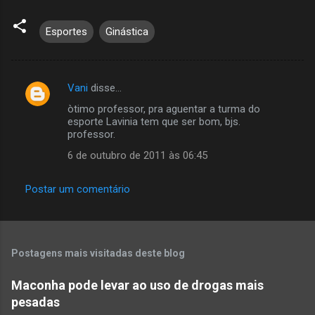
Esportes
Ginástica
Vani
disse…
C
òtimo professor, pra aguentar a turma do
o
esporte Lavinia tem que ser bom, bjs.
m
professor.
e
6 de outubro de 2011 às 06:45
n
Postar um comentário
t
á
r
i
Postagens mais visitadas deste blog
o
Maconha pode levar ao uso de drogas mais
s
pesadas