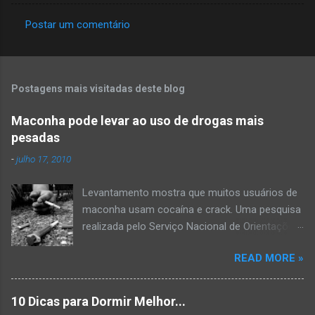
Postar um comentário
C
o
m
Postagens mais visitadas deste blog
e
n
Maconha pode levar ao uso de drogas mais
pesadas
t
á
-
julho 17, 2010
r
Levantamento mostra que muitos usuários de
i
maconha usam cocaína e crack. Uma pesquisa
o
realizada pelo Serviço Nacional de Orientações
s
e Informações sobre Prevenção ao Uso
READ MORE »
Indevido de Drogas (VIVAVOZ) mostra que a
maconha é a porta de entrada para o uso de
drogas mais pesadas. A pesquisa mostra que
10 Dicas para Dormir Melhor...
50% das pessoas que se declararam usuárias