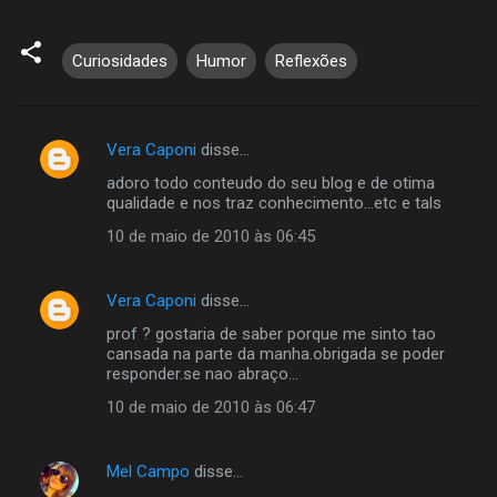
Curiosidades
Humor
Reflexões
Vera Caponi
disse…
C
adoro todo conteudo do seu blog e de otima
o
qualidade e nos traz conhecimento...etc e tals
m
10 de maio de 2010 às 06:45
e
n
Vera Caponi
disse…
t
prof ? gostaria de saber porque me sinto tao
á
cansada na parte da manha.obrigada se poder
responder.se nao abraço...
r
10 de maio de 2010 às 06:47
i
o
s
Mel Campo
disse…