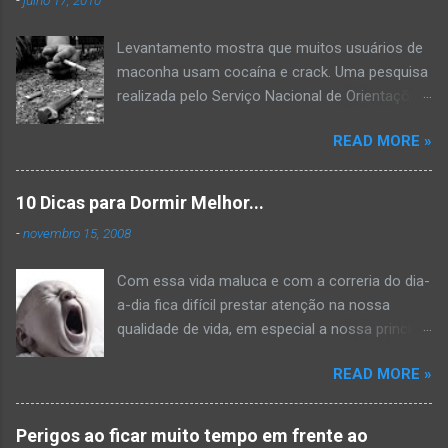
Levantamento mostra que muitos usuários de
maconha usam cocaína e crack. Uma pesquisa
realizada pelo Serviço Nacional de Orientações
e Informações sobre Prevenção ao Uso
READ MORE »
Indevido de Drogas (VIVAVOZ) mostra que a
maconha é a porta de entrada para o uso de
drogas mais pesadas. A pesquisa mostra que
10 Dicas para Dormir Melhor...
50% das pessoas que se declararam usuárias
-
novembro 15, 2008
de maconha também costumavam consumir
cocaína e crack. Dos cerca de 1000
Com essa vida maluca e com a correria do dia-
entrevistados muitos já notavam que já tinham
a-dia fica difícil prestar atenção na nossa
comprometimento ou dificuldade para executar
qualidade de vida, em especial a nossa principal
algumas tarefas, algum problema de memória
hora de descanso: A hora de dormir. Muitos
e às vezes algum problema relacionado à
READ MORE »
problemas contribuem para que a sua noite se
sexualidade. Além disso, a pesquisa mostra
torne mal dormida como por exemplo a
que o tabaco, e principalmente o álcool, que é
insônia. Essas 10 dicas servem para você
utilizado de maneira bastante permissiva no
Perigos ao ficar muito tempo em frente ao