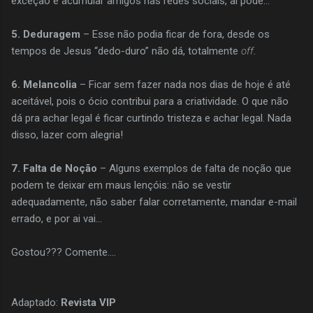
exceção é acumular amigos nas redes sociais, aí pode...
5. Deduragem
– Esse não podia ficar de fora, desde os
tempos de Jesus “dedo-duro” não dá, totalmente
off
.
6. Melancolia
– Ficar sem fazer nada nos dias de hoje é até
aceitável, pois o ócio contribui para a criatividade. O que não
dá pra achar legal é ficar curtindo tristeza e achar legal. Nada
disso, lazer com alegria!
7. Falta de Noção
– Alguns exemplos de falta de noção que
podem te deixar em maus lençóis: não se vestir
adequadamente, não saber falar corretamente, mandar e-mail
errado, e por ai vai...
Gostou??? Comente....
Adaptado:
Revista VIP