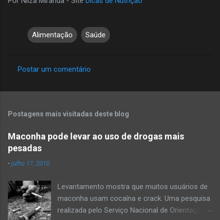
Por Nilza Miranda - Site
Dicas de Nutrição
Alimentação
Saúde
Postar um comentário
C
o
m
Postagens mais visitadas deste blog
e
n
Maconha pode levar ao uso de drogas mais
pesadas
t
á
-
julho 17, 2010
r
Levantamento mostra que muitos usuários de
i
maconha usam cocaína e crack. Uma pesquisa
o
realizada pelo Serviço Nacional de Orientações
s