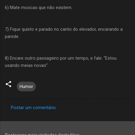
6) Mate moscas que não existem.
7) Fique quieto e parado no canto do elevador, encarando a
parede.
8) Encare outro passageiro por um tempo, e fale: “Estou
usando meias novas”.
Humor
Postar um comentário
C
o
m
Postagens mais visitadas deste blog