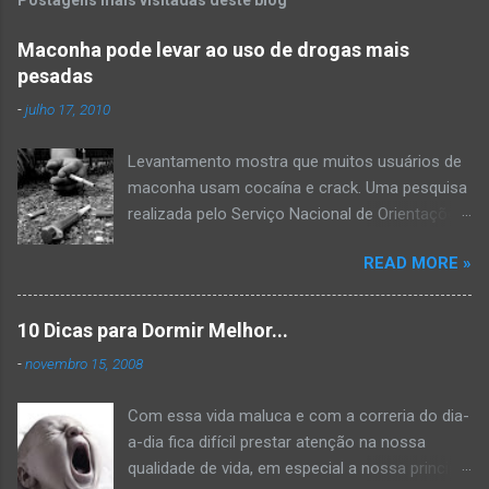
e
n
Maconha pode levar ao uso de drogas mais
pesadas
t
á
-
julho 17, 2010
r
Levantamento mostra que muitos usuários de
i
maconha usam cocaína e crack. Uma pesquisa
o
realizada pelo Serviço Nacional de Orientações
s
e Informações sobre Prevenção ao Uso
READ MORE »
Indevido de Drogas (VIVAVOZ) mostra que a
maconha é a porta de entrada para o uso de
drogas mais pesadas. A pesquisa mostra que
10 Dicas para Dormir Melhor...
50% das pessoas que se declararam usuárias
-
novembro 15, 2008
de maconha também costumavam consumir
cocaína e crack. Dos cerca de 1000
Com essa vida maluca e com a correria do dia-
entrevistados muitos já notavam que já tinham
a-dia fica difícil prestar atenção na nossa
comprometimento ou dificuldade para executar
qualidade de vida, em especial a nossa principal
algumas tarefas, algum problema de memória