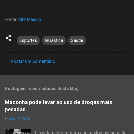
Fonte:
Site Médico
Esportes
Ginástica
Saúde
Postar um comentário
C
o
m
Postagens mais visitadas deste blog
e
n
Maconha pode levar ao uso de drogas mais
pesadas
t
á
-
julho 17, 2010
r
Levantamento mostra que muitos usuários de