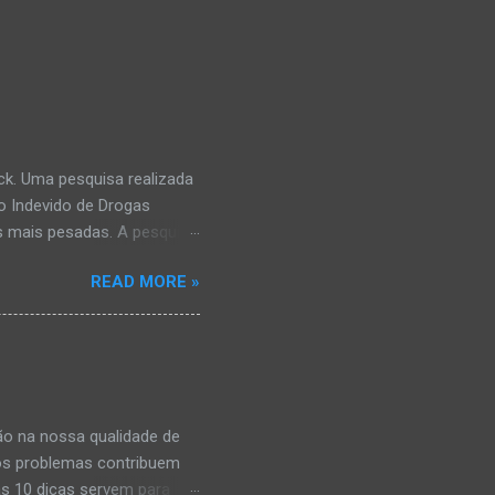
k. Uma pesquisa realizada
o Indevido de Drogas
s mais pesadas. A pesquisa
mbém costumavam consumir
READ MORE »
á tinham comprometimento
e às vezes algum problema
ncipalmente o álcool, que é
as ilícitas. Se você quer
ratuito especializado em
iares. O telefone é 0800-
ção na nossa qualidade de
itos problemas contribuem
as 10 dicas servem para