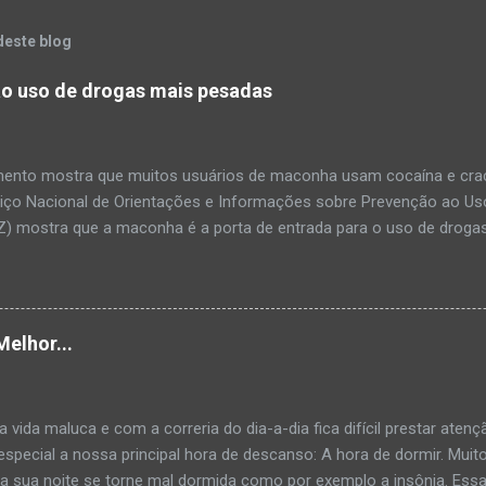
deste blog
o uso de drogas mais pesadas
ento mostra que muitos usuários de maconha usam cocaína e crac
viço Nacional de Orientações e Informações sobre Prevenção ao Us
) mostra que a maconha é a porta de entrada para o uso de droga
ue 50% das pessoas que se declararam usuárias de maconha ta
e crack. Dos cerca de 1000 entrevistados muitos já notavam que j
uldade para executar algumas tarefas, algum problema de memória 
do à sexualidade. Além disso, a pesquisa mostra que o tabaco, e pri
Melhor...
 de maneira bastante permissiva no Brasil, levam ao consumo de drog
is sobre os efeitos das drogas o Vivavoz é um serviço telefônico g
nformações sobre drogas, além de oferecer apoio a usuários e famil
vida maluca e com a correria do dia-a-dia fica difícil prestar aten
e o atendi...
 especial a nossa principal hora de descanso: A hora de dormir. Mu
 a sua noite se torne mal dormida como por exemplo a insônia. Ess