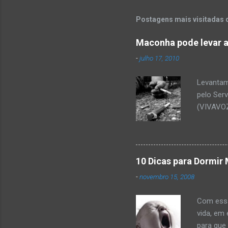
m
e
Postagens mais visitadas 
n
Maconha pode levar a
t
-
julho 17, 2010
á
r
Levantam
i
pelo Ser
o
(VIVAVOZ
s
mostra q
cocaína 
ou dific
relaciona
10 Dicas para Dormir 
utilizado
-
novembro 15, 2008
saber ma
prestar i
Com essa 
510-0015 
vida, em
para que