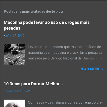
o
m
Postagens mais visitadas deste blog
e
n
Maconha pode levar ao uso de drogas mais
pesadas
t
á
-
julho 17, 2010
r
Levantamento mostra que muitos usuários de
i
maconha usam cocaína e crack. Uma pesquisa
o
realizada pelo Serviço Nacional de Orientações
s
e Informações sobre Prevenção ao Uso
READ MORE »
Indevido de Drogas (VIVAVOZ) mostra que a
maconha é a porta de entrada para o uso de
drogas mais pesadas. A pesquisa mostra que
10 Dicas para Dormir Melhor...
50% das pessoas que se declararam usuárias
-
novembro 15, 2008
de maconha também costumavam consumir
cocaína e crack. Dos cerca de 1000
Com essa vida maluca e com a correria do dia-
entrevistados muitos já notavam que já tinham